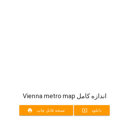
Vienna metro map اندازه کامل
print
system_update_alt
دانلود
نسخه قابل چاپ