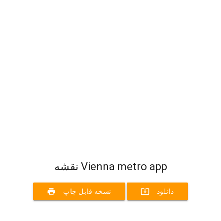
نقشه Vienna metro app
print
system_update_alt
دانلود
نسخه قابل چاپ